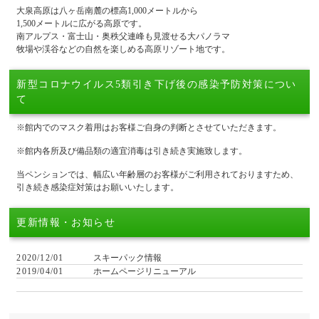
大泉高原は八ヶ岳南麓の標高1,000メートルから
1,500メートルに広がる高原です。
南アルプス・富士山・奥秩父連峰も見渡せる大パノラマ
牧場や渓谷などの自然を楽しめる高原リゾート地です。
新型コロナウイルス5類引き下げ後の感染予防対策につい
て
※館内でのマスク着用はお客様ご自身の判断とさせていただきます。
※館内各所及び備品類の適宜消毒は引き続き実施致します。
当ペンションでは、幅広い年齢層のお客様がご利用されておりますため、
引き続き感染症対策はお願いいたします。
更新情報・お知らせ
2020/12/01
スキーパック情報
2019/04/01
ホームページリニューアル